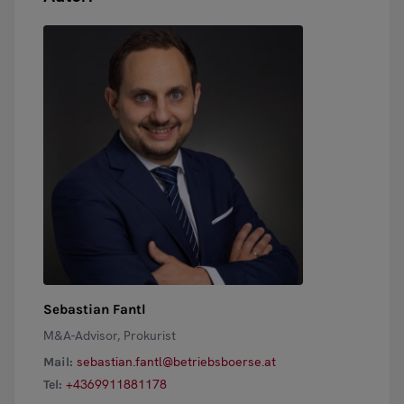
Sebastian Fantl
M&A-Advisor, Prokurist
sebastian.fantl@betriebsboerse.at
Mail:
+4369911881178
Tel: