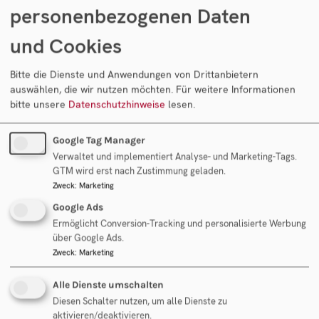
gibt es?
personenbezogenen Daten
und Cookies
Cash free & debt free: Das bedeutet der Zusatz
beim Preis für den Unternehmenskauf
Bitte die Dienste und Anwendungen von Drittanbietern
auswählen, die wir nutzen möchten.
Für weitere Informationen
Unsere kostenlose Erstberatung mit Ihnen
bitte unsere
Datenschutzhinweise
lesen.
Die 5 Käufertypen beim Unternehmensverkauf
Google Tag Manager
Verwaltet und implementiert Analyse- und Marketing-Tags.
Unternehmensnachfolge außerhalb der Familie
GTM wird erst nach Zustimmung geladen.
– Das müssen Sie wissen
Zweck
:
Marketing
Google Ads
Due Diligence - Wie funktioniert eine
Ermöglicht Conversion-Tracking und personalisierte Werbung
Unternehmensprüfung?
über Google Ads.
Zweck
:
Marketing
LoI / Letter of Intent: Alles Wissenswerte zur
Alle Dienste umschalten
Absichtserklärung
Diesen Schalter nutzen, um alle Dienste zu
aktivieren/deaktivieren.