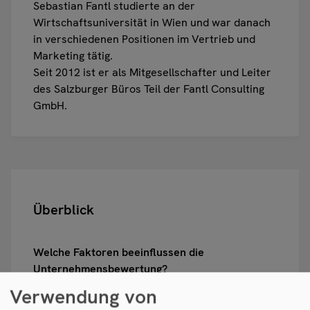
Sebastian Fantl studierte an der
Wirtschaftsuniversität in Wien und war danach
in verschiedenen Positionen im Vertrieb und
Marketing tätig.
Seit 2012 ist er als Mitgesellschafter und Leiter
des Salzburger Büros Teil der Fantl Consulting
GmbH.
Überblick
Welche Faktoren beeinflussen die
Unternehmensbewertung?
Verwendung von
Welche Methoden der Unternehmensbewertung