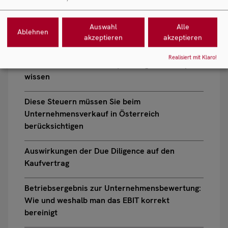
Diskretion beim Unternehmensverkauf
Sich nicht durch Deal Breaker vom Verkauf
Auswahl
Alle
Ablehnen
akzeptieren
akzeptieren
abbringen lassen
Realisiert mit Klaro!
Das müssen Sie zum MBI / Management-Buy-In
wissen
Diese Steuern müssen Sie beim
Unternehmensverkauf in Österreich
berücksichtigen
Auswirkungen der Due Diligence auf den
Kaufvertrag
Betriebsergebnis zur Unternehmensbewertung:
Wie und weshalb man das EBIT korrekt
bereinigt