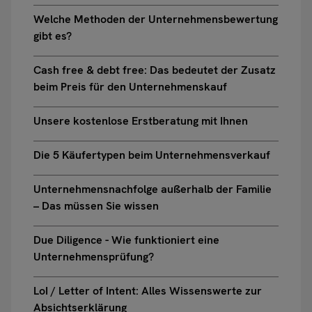
Welche Methoden der Unternehmensbewertung
gibt es?
Cash free & debt free: Das bedeutet der Zusatz
beim Preis für den Unternehmenskauf
Unsere kostenlose Erstberatung mit Ihnen
Die 5 Käufertypen beim Unternehmensverkauf
Unternehmensnachfolge außerhalb der Familie
– Das müssen Sie wissen
Due Diligence - Wie funktioniert eine
Unternehmensprüfung?
LoI / Letter of Intent: Alles Wissenswerte zur
Absichtserklärung