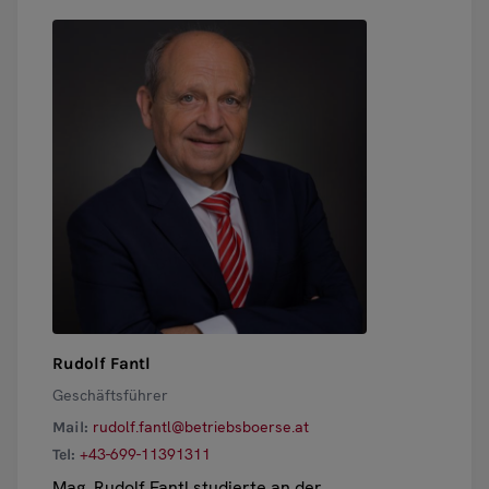
Rudolf Fantl
Geschäftsführer
rudolf.fantl@betriebsboerse.at
Mail:
+43-699-11391311
Tel:
Mag. Rudolf Fantl studierte an der