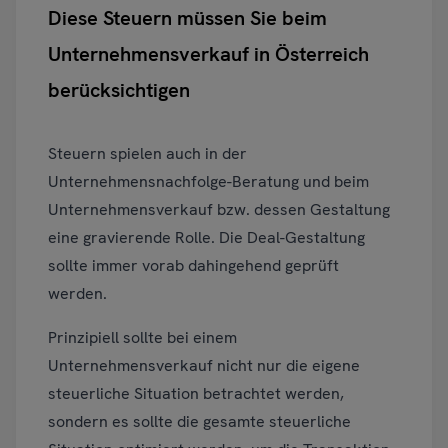
Diese Steuern müssen Sie beim
Unternehmensverkauf in Österreich
berücksichtigen
Steuern spielen auch in der
Unternehmensnachfolge-Beratung und beim
Unternehmensverkauf bzw. dessen Gestaltung
eine gravierende Rolle. Die Deal-Gestaltung
sollte immer vorab dahingehend geprüft
werden.
Prinzipiell sollte bei einem
Unternehmensverkauf nicht nur die eigene
steuerliche Situation betrachtet werden,
sondern es sollte die gesamte steuerliche