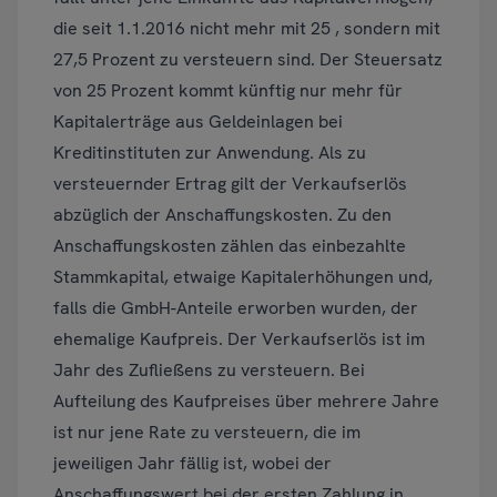
die seit 1.1.2016 nicht mehr mit 25 , sondern mit
27,5 Prozent zu versteuern sind. Der Steuersatz
von 25 Prozent kommt künftig nur mehr für
Kapitalerträge aus Geldeinlagen bei
Kreditinstituten zur Anwendung. Als zu
versteuernder Ertrag gilt der Verkaufserlös
abzüglich der Anschaffungskosten. Zu den
Anschaffungskosten zählen das einbezahlte
Stammkapital, etwaige Kapitalerhöhungen und,
falls die GmbH-Anteile erworben wurden, der
ehemalige Kaufpreis. Der Verkaufserlös ist im
Jahr des Zufließens zu versteuern. Bei
Aufteilung des Kaufpreises über mehrere Jahre
ist nur jene Rate zu versteuern, die im
jeweiligen Jahr fällig ist, wobei der
Anschaffungswert bei der ersten Zahlung in