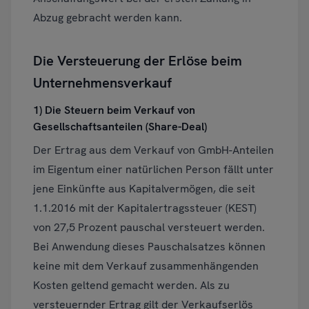
Abzug gebracht werden kann.
Die Versteuerung der Erlöse beim
Unternehmensverkauf
1) Die Steuern beim Verkauf von
Gesellschaftsanteilen (Share-Deal)
Der Ertrag aus dem Verkauf von GmbH-Anteilen
im Eigentum einer natürlichen Person fällt unter
jene Einkünfte aus Kapitalvermögen, die seit
1.1.2016 mit der Kapitalertragssteuer (KEST)
von 27,5 Prozent pauschal versteuert werden.
Bei Anwendung dieses Pauschalsatzes können
keine mit dem Verkauf zusammenhängenden
Kosten geltend gemacht werden. Als zu
versteuernder Ertrag gilt der Verkaufserlös