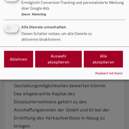
Ermöglicht Conversion-Tracking und personalisierte Werbung
über Google Ads.
3) Steuern bei der Einbringung eines
Zweck
:
Marketing
Einzelunternehmens in eine GmbH
Alle Dienste umschalten
Einzelunternehmen können – auch rückwirkend
Diesen Schalter nutzen, um alle Dienste zu
– in eine GmbH eingebracht werden. Dadurch
aktivieren/deaktivieren.
unterliegt der Ertrag aus dem Verkauf des
Unternehmens der KESt in Höhe von 27,5
Auswahl
Alle
Ablehnen
Prozent. Die Einbringung sollte zeitgerecht und
akzeptieren
akzeptieren
nicht nur aus steuerlicher Sicht erfolgen, da das
Realisiert mit Klaro!
Finanzamt dies sonst als Missbrauch der
Gestaltungsmöglichkeiten bewerten könnte.
Das eingebrachte Kapital des
Einzelunternehmens gehört zu den
Anschaffungskosten der GmbH und ist bei der
Ermittlung des Verkaufserlöses in Abzug zu
bringen.