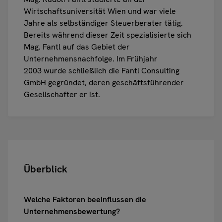
Wirtschaftsuniversität Wien und war viele
Jahre als selbständiger Steuerberater tätig.
Bereits während dieser Zeit spezialisierte sich
Mag. Fantl auf das Gebiet der
Unternehmensnachfolge. Im Frühjahr
2003
wurde schließlich die Fantl Consulting
GmbH gegründet, deren geschäftsführender
Gesellschafter er ist.
Überblick
Welche Faktoren beeinflussen die
Unternehmensbewertung?