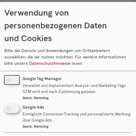
Seiten wirtschaftlich sinnvoll, steuerlich günstig
Verwendung von
und rechtlich möglich ist.
personenbezogenen Daten
M&A Berater in Österreich
und Cookies
Sie suchen eine erfahrene M&A Beratung mit
Bitte die Dienste und Anwendungen von Drittanbietern
umfassendem Know-How in Österreich? Gerne
auswählen, die wir nutzen möchten.
Für weitere Informationen
sind wir Ihre Ansprechpartner für den Kauf oder
bitte unsere
Datenschutzhinweise
lesen.
Verkauf von mittelständischen Unternehmen –
nicht nur in Österreich.
Google Tag Manager
Verwaltet und implementiert Analyse- und Marketing-Tags.
GTM wird erst nach Zustimmung geladen.
Fantl Consulting ist als M&A
Zweck
:
Marketing
Beratungsunternehmen seit mehr als 20 Jahren
Google Ads
im Bereich Mergers and Acquisitions in
Ermöglicht Conversion-Tracking und personalisierte Werbung
Österreich und den Nachbarländern tätig und
über Google Ads.
bietet maßgeschneiderte M&A Lösungen.
Zweck
:
Marketing