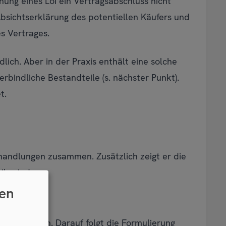
ung eines LoI ein Vertragsabschluss nicht
 Absichtserklärung des potentiellen Käufers und
s Vertrages.
dlich. Aber in der Praxis enthält eine solche
rbindliche Bestandteile (s. nächster Punkt).
t.
erhandlungen zusammen. Zusätzlich zeigt er die
le sind:
en
estgehalten. Darauf folgt die Formulierung