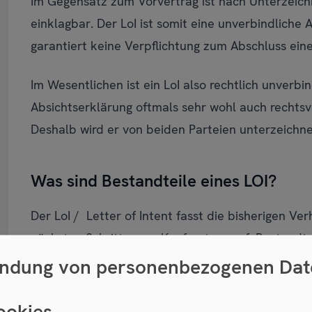
Im Gegensatz zum Vorvertrag ist nach Unterzeichn
einklagbar. Der LoI ist somit eine unverbindliche
garantiert keine Verpflichtung zum Abschluss eine
Im Wesentlichen ist ein LoI also rechtlich unverbin
Absichtserklärung oftmals sehr wohl auch rechtsve
Deshalb wird er von beiden Parteien unterzeichne
Was sind Bestandteile eines LOI?
Der LoI / Letter of Intent fasst die bisherigen V
nächsten Schritte zum Kaufvertrag auf. Bestandtei
ndung von personenbezogenen Dat
1. Parteien und Kaufabsicht
ookies
Zu Beginn werden die Kenndaten beider Parteien f