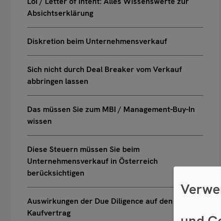
LoI / Letter of Intent: Alles Wissenswerte zur
Absichtserklärung
Diskretion beim Unternehmensverkauf
Sich nicht durch Deal Breaker vom Verkauf
abbringen lassen
Das müssen Sie zum MBI / Management-Buy-In
wissen
Diese Steuern müssen Sie beim
Unternehmensverkauf in Österreich
berücksichtigen
Verwe
Auswirkungen der Due Diligence auf den
Kaufvertrag
und C