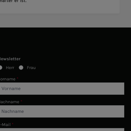
after er ist.
Newsletter
Herr
Frau
Vorname
Nachname
-Mail