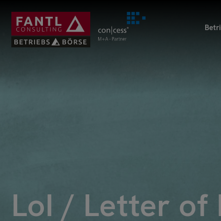
Direkt
zum
Betr
Inhalt
LoI / Letter of