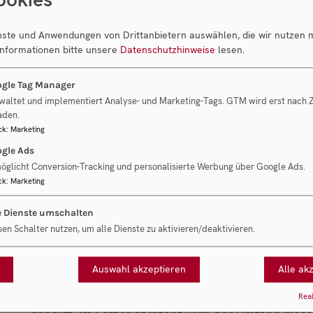
der unverbindlichen Kaufabsicht des potentiellen
enste und Anwendungen von Drittanbietern auswählen, die wir nutzen 
bereits die Transaktionsform umrissen.
Informationen bitte unsere
Datenschutzhinweise
lesen.
2. Kaufpreis und Zahlung
gle Tag Manager
waltet und implementiert Analyse- und Marketing-Tags. GTM wird erst nach
Dieser Abschnitt enthält die Beschreibung der ge
aden.
Dies umfasst das mögliche Kaufpreisangebot für 
ck
:
Marketing
gle Ads
angegebenen Preis sowie die Art (Share Deal vs.
A
öglicht Conversion-Tracking und personalisierte Werbung über Google Ads.
Dieser Abschnitt kann auch Bedingungen für das
ck
:
Marketing
Vertrages – bspw. Entscheidungen des Kartellamt
e Dienste umschalten
sen Schalter nutzen, um alle Dienste zu aktivieren/deaktivieren.
3. Due-Diligence
Vor dem Abschluss des Kaufvertrages wird das Zi
Auswahl akzeptieren
Alle ak
seine wirtschaftlichen, finanziellen, rechtlichen
Real