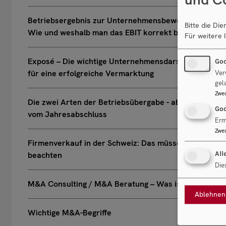
Betriebsergebnis zur Unternehmensbewertung:
Bitte die Di
Wie und weshalb man das EBIT korrekt bereinigt
Für weitere 
Exposé – Die wichtige Unternehmensdarstellung
Goo
für eine erfolgreiche Vermarktung
Ver
gel
Zwe
Die zwei Arten der Betriebsübergabe - abhängig
Goo
vom Jahresabschluss
Erm
Zwe
Firmenverkauf in der Schweiz: Das müssen Sie
All
beachten
Die
M&A Consulting / M&A Beratung – Was ist das?
Ablehnen
Wichtige M&A-Begriffe