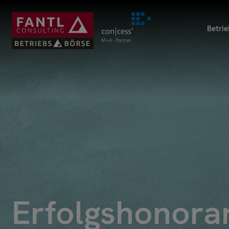
Direkt
zum
Betri
Inhalt
Erfolgshonora