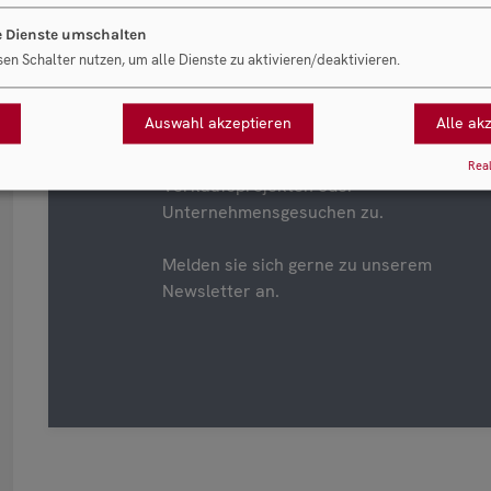
Newsletter
e Dienste umschalten
sen Schalter nutzen, um alle Dienste zu aktivieren/deaktivieren.
Wir senden Ihnen drei- bis vier-mal pro
Auswahl akzeptieren
Alle ak
Jahr Aktuelles zum Thema
Unternehmensnachfolge und zu neuen
Real
Verkaufsprojekten oder
Unternehmensgesuchen zu.
Melden sie sich gerne zu unserem
Newsletter an.