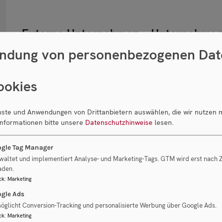
Externe Unternehmen – Unternehmen 
ndung von personenbezogenen Dat
Unternehmen von einem unserer con|cess-Partner
keinen Verkaufsauftrag haben, vermitteln wir ger
ookies
dabei Ihre Interessen als Käufer und beraten und
enste und Anwendungen von Drittanbietern auswählen, die wir nutzen 
Informationen bitte unsere
Datenschutzhinweise
lesen.
gle Tag Manager
waltet und implementiert Analyse- und Marketing-Tags. GTM wird erst nach
aden.
ck
:
Marketing
gle Ads
öglicht Conversion-Tracking und personalisierte Werbung über Google Ads.
ck
:
Marketing
Der Betriebsbörse-