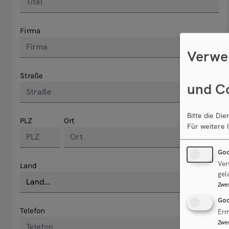
Firma
Verwe
Straße
und C
Bitte die Di
PLZ
Ort
Für weitere 
Goo
Ver
Land
gel
Zwe
Goo
Telefon
Erm
Zwe