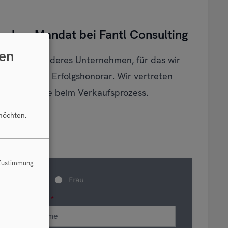
ohne Mandat bei Fantl Consulting
en
 oder ein anderes Unternehmen, für das wir
ne gegen ein Erfolgshonorar. Wir vertreten
 begleiten Sie beim Verkaufsprozess.
möchten.
 Zustimmung
Herr
Frau
Vorname