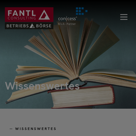
Direkt
zum
Inhalt
Wissenswertes
─ WISSENSWERTES