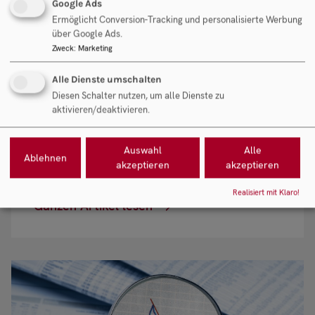
Google Ads
berücksichtigen
Ermöglicht Conversion-Tracking und personalisierte Werbung
über Google Ads.
Zweck
:
Marketing
Steuern spielen auch in der
Unternehmensnachfolge-Beratung und beim
Alle Dienste umschalten
Unternehmensverkauf bzw. dessen Gestaltung
Diesen Schalter nutzen, um alle Dienste zu
aktivieren/deaktivieren.
eine gravierende Rolle. Die Deal-Gestaltung
sollte immer vorab dahingehend geprüft
Auswahl
Alle
werden.
Ablehnen
akzeptieren
akzeptieren
Realisiert mit Klaro!
Ganzen Artikel lesen