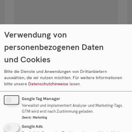
Verwendung von
personenbezogenen Daten
Newsletter Anmeldung
Mit dem Ankreuzen
und Cookies
und Absenden des
Formulars stimmen
Bitte die Dienste und Anwendungen von Drittanbietern
Sie ausdrücklich
auswählen, die wir nutzen möchten.
Für weitere Informationen
unserer
bitte unsere
Datenschutzhinweise
lesen.
Datenschutzerklärung
zu und willigen in die
Google Tag Manager
Verarbeitung der
Verwaltet und implementiert Analyse- und Marketing-Tags.
GTM wird erst nach Zustimmung geladen.
oben angeführten
Zweck
:
Marketing
Daten zum Zweck
Erfüllung der
Google Ads