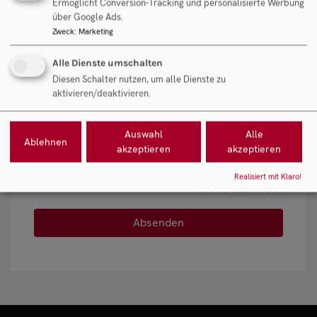
Datenschutz-Zustimmung
angefragten
Ermöglicht Conversion-Tracking und personalisierte Werbung
über Google Ads.
Dienstleistung ein. Mit
Zweck
:
Marketing
dem Ankreuzen der
Option zur
Alle Dienste umschalten
Newsletter-
Diesen Schalter nutzen, um alle Dienste zu
Anmeldung willigen
aktivieren/deaktivieren.
Sie zudem in die
Verarbeitung der
Auswahl
Alle
oben angeführten
Ablehnen
akzeptieren
akzeptieren
Daten zum Zweck der
Zusendung eines E-
Realisiert mit Klaro!
Mail-Newsletters ein.