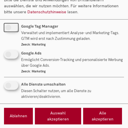
Schnelle und unkomplizierte Reklamationsbehandlung
auswählen, die wir nutzen möchten.
Für weitere Informationen
bitte unsere
Datenschutzhinweise
lesen.
Langjährige, zufriedene Kundenpartnerschaften
Google Tag Manager
Verwaltet und implementiert Analyse- und Marketing-Tags.
Sehr großes Netzwerk, um über Ausschreibungen zu
GTM wird erst nach Zustimmung geladen.
entsprechenden Neuaufträgen zu kommen
Zweck
:
Marketing
Google Ads
Standortunabhängig
Ermöglicht Conversion-Tracking und personalisierte Werbung
über Google Ads.
Zweck
:
Marketing
Alle Dienste umschalten
Chancen
Diesen Schalter nutzen, um alle Dienste zu
aktivieren/deaktivieren.
Aktuell gibt es wieder die Möglichkeit gute Mitarbeiter zu
Auswahl
Alle
rekrutieren, über die entsprechendes Wachstum
Ablehnen
akzeptieren
akzeptieren
dargestellt werden kann