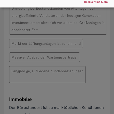
Realisiert mit Klaro!
Umrüstung bei Bestandskunden von Altanlagen auf
energieeffiziente Ventilatoren der heutigen Generation;
Investment amortisiert sich vor allem bei Großanlagen in
absehbarer Zeit
Markt der Lüftungsanlagen ist zunehmend
Massiver Ausbau der Wartungsverträge
Langjährige, zufriedene Kundenbeziehungen
Immobilie
Der Bürostandort ist zu marktüblichen Konditionen