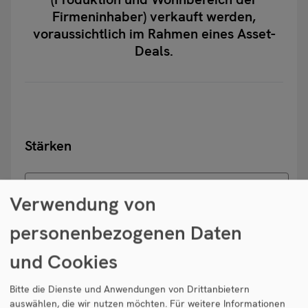
Firmeninhaber) verkauft werden,
voraussichtlich im Rahmen eines Asset-
Deals.
Stärken
Erfolgreiches Sauerteigbrot-Sortiment, das sich großer
Verwendung von
Beliebtheit erfreut
personenbezogenen Daten
Weitestgehend regionale Rohstoffe und Produkte
und Cookies
Langjährig etabliertes, digitales Fahrverkaufssystem mit
Bitte die Dienste und Anwendungen von Drittanbietern
weitem Kundennetz
auswählen, die wir nutzen möchten.
Für weitere Informationen