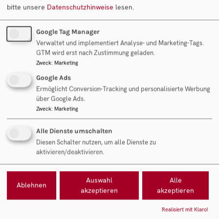
bitte unsere
Datenschutzhinweise
lesen.
Digitalisierte Routen über App
Google Tag Manager
Verwaltet und implementiert Analyse- und Marketing-Tags.
Hohe Stammkundenbindung, nahezu ausschließlich
GTM wird erst nach Zustimmung geladen.
Privatkunden – keine Ausfälle
Zweck
:
Marketing
Google Ads
Geringe und gut kalkulierbare Retouren
Ermöglicht Conversion-Tracking und personalisierte Werbung
über Google Ads.
Zweck
:
Marketing
Beliebtes Service für Kunden
Alle Dienste umschalten
Diesen Schalter nutzen, um alle Dienste zu
Chancen
aktivieren/deaktivieren.
Auswahl
Alle
Hohes Potenzial zum Ausbau mit den vorhandenen
Ablehnen
akzeptieren
akzeptieren
Ressourcen: Mit der vorhandenen technischen
Einrichtung kann der Umsatz verdreifacht werden
Realisiert mit Klaro!